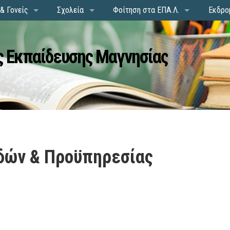
& Γονείς
Σχολεία
Φοίτηση στα ΕΠΑ.Λ.
Εκδρο
 Εκπαίδευσης Μαγνησίας
δών & Προϋπηρεσίας