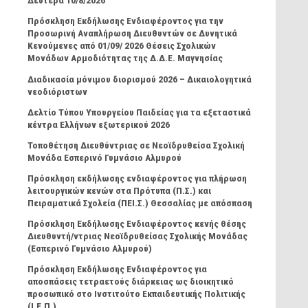
Δευτέρα 10/8/2026
Πρόσκληση Εκδήλωσης Ενδιαφέροντος για την
Προσωρινή Αναπλήρωση Διευθυντών σε Δυνητικά
Κενούμενες από 01/09/ 2026 Θέσεις Σχολικών
Μονάδων Αρμοδιότητας της Δ.Δ.Ε. Μαγνησίας
Διαδικασία μόνιμου διορισμού 2026 – Δικαιολογητικά
νεοδιόριστων
Δελτίο Τύπου Υπουργείου Παιδείας για τα εξεταστικά
κέντρα Ελλήνων εξωτερικού 2026
Τοποθέτηση Διευθύντριας σε Νεοϊδρυθείσα Σχολική
Μονάδα Εσπερινό Γυμνάσιο Αλμυρού
Πρόσκληση εκδήλωσης ενδιαφέροντος για πλήρωση
λειτουργικών κενών στα Πρότυπα (Π.Σ.) και
Πειραματικά Σχολεία (ΠΕΙ.Σ.) Θεσσαλίας με απόσπαση
Πρόσκληση Εκδήλωσης Ενδιαφέροντος κενής θέσης
Διευθυντή/ντριας Νεοϊδρυθείσας Σχολικής Μονάδας
(Εσπερινό Γυμνάσιο Αλμυρού)
Πρόσκληση Εκδήλωσης Ενδιαφέροντος για
αποσπάσεις τετραετούς διάρκειας ως διοικητικό
προσωπικό στο Ινστιτούτο Εκπαιδευτικής Πολιτικής
(Ι.Ε.Π.)