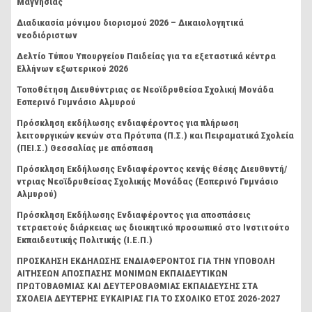
Μαγνησίας
Διαδικασία μόνιμου διορισμού 2026 – Δικαιολογητικά
νεοδιόριστων
Δελτίο Τύπου Υπουργείου Παιδείας για τα εξεταστικά κέντρα
Ελλήνων εξωτερικού 2026
Τοποθέτηση Διευθύντριας σε Νεοϊδρυθείσα Σχολική Μονάδα
Εσπερινό Γυμνάσιο Αλμυρού
Πρόσκληση εκδήλωσης ενδιαφέροντος για πλήρωση
λειτουργικών κενών στα Πρότυπα (Π.Σ.) και Πειραματικά Σχολεία
(ΠΕΙ.Σ.) Θεσσαλίας με απόσπαση
Πρόσκληση Εκδήλωσης Ενδιαφέροντος κενής θέσης Διευθυντή/
ντριας Νεοϊδρυθείσας Σχολικής Μονάδας (Εσπερινό Γυμνάσιο
Αλμυρού)
Πρόσκληση Εκδήλωσης Ενδιαφέροντος για αποσπάσεις
τετραετούς διάρκειας ως διοικητικό προσωπικό στο Ινστιτούτο
Εκπαιδευτικής Πολιτικής (Ι.Ε.Π.)
ΠΡΟΣΚΛΗΣΗ ΕΚΔΗΛΩΣΗΣ ΕΝΔΙΑΦΕΡΟΝΤΟΣ ΓΙΑ ΤΗΝ ΥΠΟΒΟΛΗ
ΑΙΤΗΣΕΩΝ ΑΠΟΣΠΑΣΗΣ ΜΟΝΙΜΩΝ ΕΚΠΑΙΔΕΥΤΙΚΩΝ
ΠΡΩΤΟΒΑΘΜΙΑΣ ΚΑΙ ΔΕΥΤΕΡΟΒΑΘΜΙΑΣ ΕΚΠΑΙΔΕΥΣΗΣ ΣΤΑ
ΣΧΟΛΕΙΑ ΔΕΥΤΕΡΗΣ ΕΥΚΑΙΡΙΑΣ ΓΙΑ ΤΟ ΣΧΟΛΙΚΟ ΕΤΟΣ 2026-2027