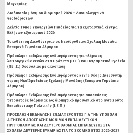
Μαγνησίας
Διαδικασία μόνιμου διορισμού 2026 – Δικαιολογητικά
νεοδιόριστων
Δελτίο Τύπου Υπουργείου Παιδείας για τα εξεταστικά κέντρα
Ελλήνων εξωτερικού 2026
Τοποθέτηση Διευθύντριας σε Νεοϊδρυθείσα Σχολική Μονάδα
Εσπερινό Γυμνάσιο Αλμυρού
Πρόσκληση εκδήλωσης ενδιαφέροντος για πλήρωση
λειτουργικών κενών στα Πρότυπα (Π.Σ.) και Πειραματικά Σχολεία
(ΠΕΙ.Σ.) Θεσσαλίας με απόσπαση
Πρόσκληση Εκδήλωσης Ενδιαφέροντος κενής θέσης Διευθυντή/
ντριας Νεοϊδρυθείσας Σχολικής Μονάδας (Εσπερινό Γυμνάσιο
Αλμυρού)
Πρόσκληση Εκδήλωσης Ενδιαφέροντος για αποσπάσεις
τετραετούς διάρκειας ως διοικητικό προσωπικό στο Ινστιτούτο
Εκπαιδευτικής Πολιτικής (Ι.Ε.Π.)
ΠΡΟΣΚΛΗΣΗ ΕΚΔΗΛΩΣΗΣ ΕΝΔΙΑΦΕΡΟΝΤΟΣ ΓΙΑ ΤΗΝ ΥΠΟΒΟΛΗ
ΑΙΤΗΣΕΩΝ ΑΠΟΣΠΑΣΗΣ ΜΟΝΙΜΩΝ ΕΚΠΑΙΔΕΥΤΙΚΩΝ
ΠΡΩΤΟΒΑΘΜΙΑΣ ΚΑΙ ΔΕΥΤΕΡΟΒΑΘΜΙΑΣ ΕΚΠΑΙΔΕΥΣΗΣ ΣΤΑ
ΣΧΟΛΕΙΑ ΔΕΥΤΕΡΗΣ ΕΥΚΑΙΡΙΑΣ ΓΙΑ ΤΟ ΣΧΟΛΙΚΟ ΕΤΟΣ 2026-2027