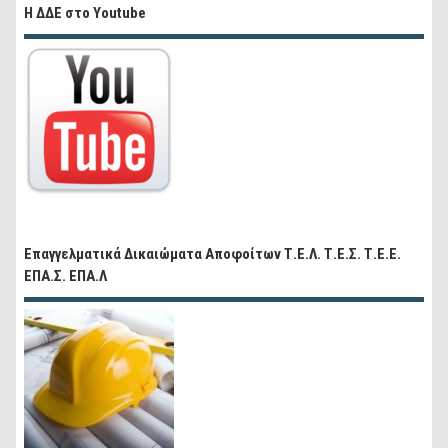
Η ΔΔΕ στο Youtube
Επαγγελματικά Δικαιώματα Αποφοίτων Τ.Ε.Λ. Τ.Ε.Σ. Τ.Ε.Ε.
ΕΠΑ.Σ. ΕΠΑ.Λ