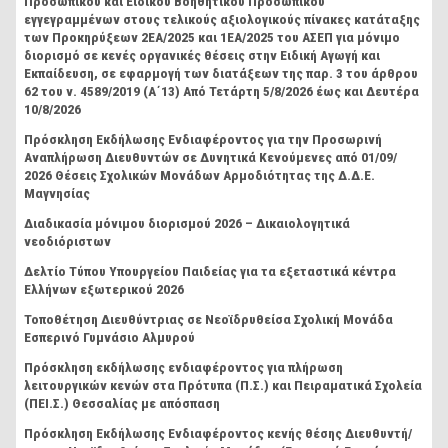
Προσωπικού και Ειδικού Βοηθητικού Προσωπικού
εγγεγραμμένων στους τελικούς αξιολογικούς πίνακες κατάταξης
των Προκηρύξεων 2ΕΑ/2025 και 1ΕΑ/2025 του ΑΣΕΠ για μόνιμο
διορισμό σε κενές οργανικές θέσεις στην Ειδική Αγωγή και
Εκπαίδευση, σε εφαρμογή των διατάξεων της παρ. 3 του άρθρου
62 του ν. 4589/2019 (Α΄13) Από Τετάρτη 5/8/2026 έως και Δευτέρα
10/8/2026
Πρόσκληση Εκδήλωσης Ενδιαφέροντος για την Προσωρινή
Αναπλήρωση Διευθυντών σε Δυνητικά Κενούμενες από 01/09/
2026 Θέσεις Σχολικών Μονάδων Αρμοδιότητας της Δ.Δ.Ε.
Μαγνησίας
Διαδικασία μόνιμου διορισμού 2026 – Δικαιολογητικά
νεοδιόριστων
Δελτίο Τύπου Υπουργείου Παιδείας για τα εξεταστικά κέντρα
Ελλήνων εξωτερικού 2026
Τοποθέτηση Διευθύντριας σε Νεοϊδρυθείσα Σχολική Μονάδα
Εσπερινό Γυμνάσιο Αλμυρού
Πρόσκληση εκδήλωσης ενδιαφέροντος για πλήρωση
λειτουργικών κενών στα Πρότυπα (Π.Σ.) και Πειραματικά Σχολεία
(ΠΕΙ.Σ.) Θεσσαλίας με απόσπαση
Πρόσκληση Εκδήλωσης Ενδιαφέροντος κενής θέσης Διευθυντή/