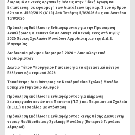
διορισμό σε κενές οργανικές θέσεις στην Ειδική Αγωγή και
Εκπαίδευση, σε εφαρμογή των διατάξεων της παρ. 3 του άρθρου
62 του ν. 4589/2019 (Α΄13) Από Τετάρτη 5/8/2026 έως και Δευτέρα
10/8/2026
Πρόσκληση Εκδήλωσης Ενδιαφέροντος για την Προσωρινή
Αναπλήρωση Διευθυντών σε Δυνητικά Κενούμενες από 01/09/
2026 Θέσεις Σχολικών Μονάδων Αρμοδιότητας της Δ.Δ.Ε.
Μαγνησίας
Διαδικασία μόνιμου διορισμού 2026 – Δικαιολογητικά
νεοδιόριστων
Δελτίο Τύπου Υπουργείου Παιδείας για τα εξεταστικά κέντρα
Ελλήνων εξωτερικού 2026
Τοποθέτηση Διευθύντριας σε Νεοϊδρυθείσα Σχολική Μονάδα
Εσπερινό Γυμνάσιο Αλμυρού
Πρόσκληση εκδήλωσης ενδιαφέροντος για πλήρωση
λειτουργικών κενών στα Πρότυπα (Π.Σ.) και Πειραματικά Σχολεία
(ΠΕΙ.Σ.) Θεσσαλίας με απόσπαση
Πρόσκληση Εκδήλωσης Ενδιαφέροντος κενής θέσης Διευθυντή/
ντριας Νεοϊδρυθείσας Σχολικής Μονάδας (Εσπερινό Γυμνάσιο
Αλμυρού)