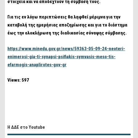
στοιχεία και να αποδεχτούν τη σύμβασή τους.
Για τις εν λόγω περιπτώσεις θα ληφθεί μέριμνα για την
καταβολή της ημερήσιας αποζημίωσης και για το διάστημα
έως την ολοκλήρωση της διαδικασίας σύναψης σύμβασης.
https://www.minedu.gov.gr/news/59363-05-09-24-neoteri-
enimerosi-gia-ti-synapsi-psifiakis-symvasis-meso-tis-
efarmogis-anaplirotes-gov-gr
Views: 597
Η ΔΔΕ στο Youtube