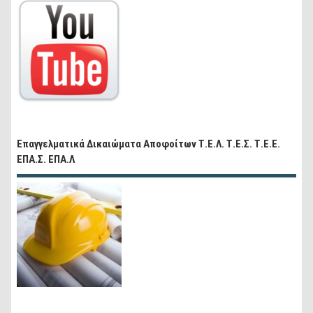
Επαγγελματικά Δικαιώματα Αποφοίτων Τ.Ε.Λ. Τ.Ε.Σ. Τ.Ε.Ε.
ΕΠΑ.Σ. ΕΠΑ.Λ