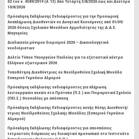
62 του ν. 4589/2019 (Α΄13) Από Τετάρτη 5/8/2026 έως και Δευτέρα
10/8/2026
Πρόσκληση Εκδήλωσης Ενδιαφέροντος για την Προσωρινή
Αναπλήρωση Διευθυντών σε Δυνητικά Κενούμενες από 01/09/
2026 Θέσεις Σχολικών Μονάδων Αρμοδιότητας της Δ.Δ.Ε.
Μαγνησίας
Διαδικασία μόνιμου διορισμού 2026 – Δικαιολογητικά
νεοδιόριστων
Δελτίο Τύπου Υπουργείου Παιδείας για τα εξεταστικά κέντρα
Ελλήνων εξωτερικού 2026
Τοποθέτηση Διευθύντριας σε Νεοϊδρυθείσα Σχολική Μονάδα
Εσπερινό Γυμνάσιο Αλμυρού
Πρόσκληση εκδήλωσης ενδιαφέροντος για πλήρωση
λειτουργικών κενών στα Πρότυπα (Π.Σ.) και Πειραματικά Σχολεία
(ΠΕΙ.Σ.) Θεσσαλίας με απόσπαση
Πρόσκληση Εκδήλωσης Ενδιαφέροντος κενής θέσης Διευθυντή/
ντριας Νεοϊδρυθείσας Σχολικής Μονάδας (Εσπερινό Γυμνάσιο
Αλμυρού)
Πρόσκληση Εκδήλωσης Ενδιαφέροντος για αποσπάσεις
τετραετούς διάρκειας ως διοικητικό προσωπικό στο Ινστιτούτο