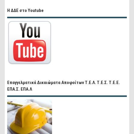
Η ΔΔΕ στο Youtube
Επαγγελματικά Δικαιώματα Αποφοίτων Τ.Ε.Λ. Τ.Ε.Σ. Τ.Ε.Ε.
ΕΠΑ.Σ. ΕΠΑ.Λ