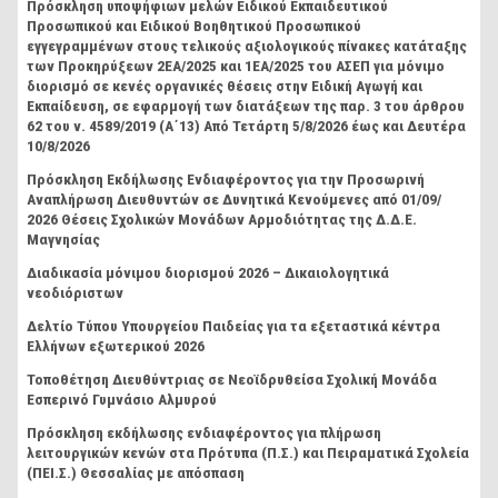
Πρόσκληση υποψήφιων μελών Ειδικού Εκπαιδευτικού
Προσωπικού και Ειδικού Βοηθητικού Προσωπικού
εγγεγραμμένων στους τελικούς αξιολογικούς πίνακες κατάταξης
των Προκηρύξεων 2ΕΑ/2025 και 1ΕΑ/2025 του ΑΣΕΠ για μόνιμο
διορισμό σε κενές οργανικές θέσεις στην Ειδική Αγωγή και
Εκπαίδευση, σε εφαρμογή των διατάξεων της παρ. 3 του άρθρου
62 του ν. 4589/2019 (Α΄13) Από Τετάρτη 5/8/2026 έως και Δευτέρα
10/8/2026
Πρόσκληση Εκδήλωσης Ενδιαφέροντος για την Προσωρινή
Αναπλήρωση Διευθυντών σε Δυνητικά Κενούμενες από 01/09/
2026 Θέσεις Σχολικών Μονάδων Αρμοδιότητας της Δ.Δ.Ε.
Μαγνησίας
Διαδικασία μόνιμου διορισμού 2026 – Δικαιολογητικά
νεοδιόριστων
Δελτίο Τύπου Υπουργείου Παιδείας για τα εξεταστικά κέντρα
Ελλήνων εξωτερικού 2026
Τοποθέτηση Διευθύντριας σε Νεοϊδρυθείσα Σχολική Μονάδα
Εσπερινό Γυμνάσιο Αλμυρού
Πρόσκληση εκδήλωσης ενδιαφέροντος για πλήρωση
λειτουργικών κενών στα Πρότυπα (Π.Σ.) και Πειραματικά Σχολεία
(ΠΕΙ.Σ.) Θεσσαλίας με απόσπαση