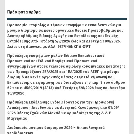
Πρόσφατα άρθρα
Προθεσμία υποβολής αιτήσεων υποψήφιων εκπαιδευτικών για
μόνιμο διορισμό σε κενές οργανικές θέσεις Πρωτοβάθμιας και
Δευτεροβάθμιας Ειδικής Αγωγής και Εκπαίδευσης και Γενικής
Εκπαίδευσης Από Τετάρτη 5/8/2026 έως και Δευτέρα 10/8/2026.
Δείτε στη Διαύγεια με ΑΔΑ: 9ΕΓΨ46ΝΚΠΔ-ΧΨΤ
Πρόσκληση υποψήφιων μελών Ειδικού Εκπαιδευτικού
Προσωπικού και Ειδικού Βοηθητικού Προσωπικού
εγγεγραμμένων στους τελικούς αξιολογικούς πίνακες κατάταξης
των Προκηρύξεων 2ΕΑ/2025 και 1ΕΑ/2025 του ΑΣΕΠ για μόνιμο
διορισμό σε κενές οργανικές θέσεις στην Ειδική Αγωγή και
Εκπαίδευση, σε εφαρμογή των διατάξεων της παρ. 3 του άρθρου
62 του ν. 4589/2019 (Α΄13) Από Τετάρτη 5/8/2026 έως και Δευτέρα
10/8/2026
Πρόσκληση Εκδήλωσης Ενδιαφέροντος για την Προσωρινή
Αναπλήρωση Διευθυντών σε Δυνητικά Κενούμενες από 01/09/
2026 Θέσεις Σχολικών Μονάδων Αρμοδιότητας της Δ.Δ.Ε.
Μαγνησίας
Διαδικασία μόνιμου διορισμού 2026 – Δικαιολογητικά
νεοδιόριστων