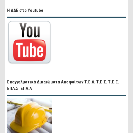
Η ΔΔΕ στο Youtube
Επαγγελματικά Δικαιώματα Αποφοίτων Τ.Ε.Λ. Τ.Ε.Σ. Τ.Ε.Ε.
ΕΠΑ.Σ. ΕΠΑ.Λ