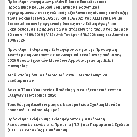
Πρόσκληση υποψήφιων μελών Ειδικού Εκπαιδευτικού
Προσωπικού και Ειδικού Βοηθητικού Προσωπικού
εγγεγραμμένων στους τελικούς αξιολογικούς πίνακες κατάταξης
των Προκηρύξεων 2ΕΑ/2025 και 1ΕΑ/2025 του ΑΣΕΠ για μόνιμο
διορισμό σε κενές οργανικές θέσεις στην Ειδική Αγωγή και
Εκπαίδευση, σε εφαρμογή των διατάξεων της παρ. 3 του άρθρου
62 του ν. 4589/2019 (Α΄13) Από Τετάρτη 5/8/2026 έως και Δευτέρα
10/8/2026
Πρόσκληση Εκδήλωσης Ενδιαφέροντος για την Προσωρινή
Αναπλήρωση Διευθυντών σε Δυνητικά Κενούμενες από 01/09/
2026 Θέσεις Σχολικών Μονάδων Αρμοδιότητας της Δ.Δ.Ε.
Μαγνησίας
Διαδικασία μόνιμου διορισμού 2026 – Δικαιολογητικά
νεοδιόριστων
Δελτίο Τύπου Υπουργείου Παιδείας για τα εξεταστικά κέντρα
Ελλήνων εξωτερικού 2026
Τοποθέτηση Διευθύντριας σε Νεοϊδρυθείσα Σχολική Μονάδα
Εσπερινό Γυμνάσιο Αλμυρού
Πρόσκληση εκδήλωσης ενδιαφέροντος για πλήρωση
λειτουργικών κενών στα Πρότυπα (Π.Σ.) και Πειραματικά Σχολεία
(ΠΕΙ.Σ.) Θεσσαλίας με απόσπαση