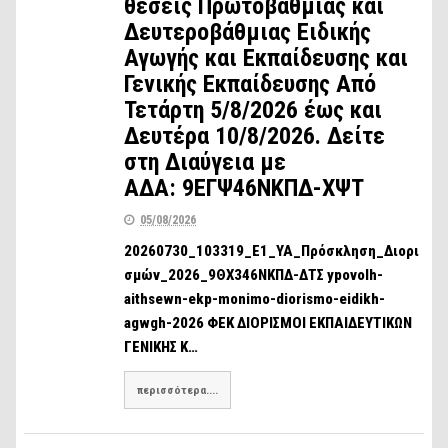
θέσεις Πρωτοβάθμιας και
Δευτεροβάθμιας Ειδικής
Αγωγής και Εκπαίδευσης και
Γενικής Εκπαίδευσης Από
Τετάρτη 5/8/2026 έως και
Δευτέρα 10/8/2026. Δείτε
στη Διαύγεια με
ΑΔΑ: 9ΕΓΨ46ΝΚΠΔ-ΧΨΤ
05/08/2026
20260730_103319_Ε1_ΥΑ_Πρόσκληση_Διορι
σμών_2026_9ΘΧ346ΝΚΠΔ-ΔΤΣ ypovolh-
aithsewn-ekp-monimo-diorismo-eidikh-
agwgh-2026 ΦΕΚ ΔΙΟΡΙΣΜΟΙ ΕΚΠΑΙΔΕΥΤΙΚΩΝ
ΓΕΝΙΚΗΣ Κ…
περισσότερα....