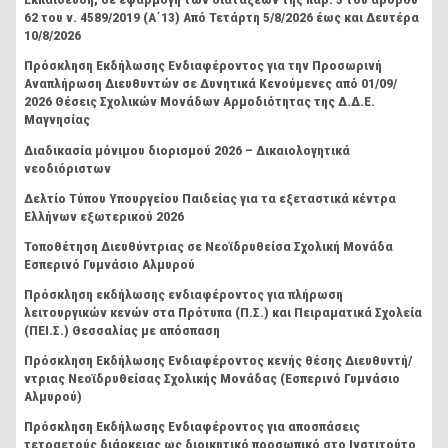
62 του ν. 4589/2019 (Α΄13) Από Τετάρτη 5/8/2026 έως και Δευτέρα
10/8/2026
Πρόσκληση Εκδήλωσης Ενδιαφέροντος για την Προσωρινή
Αναπλήρωση Διευθυντών σε Δυνητικά Κενούμενες από 01/09/
2026 Θέσεις Σχολικών Μονάδων Αρμοδιότητας της Δ.Δ.Ε.
Μαγνησίας
Διαδικασία μόνιμου διορισμού 2026 – Δικαιολογητικά
νεοδιόριστων
Δελτίο Τύπου Υπουργείου Παιδείας για τα εξεταστικά κέντρα
Ελλήνων εξωτερικού 2026
Τοποθέτηση Διευθύντριας σε Νεοϊδρυθείσα Σχολική Μονάδα
Εσπερινό Γυμνάσιο Αλμυρού
Πρόσκληση εκδήλωσης ενδιαφέροντος για πλήρωση
λειτουργικών κενών στα Πρότυπα (Π.Σ.) και Πειραματικά Σχολεία
(ΠΕΙ.Σ.) Θεσσαλίας με απόσπαση
Πρόσκληση Εκδήλωσης Ενδιαφέροντος κενής θέσης Διευθυντή/
ντριας Νεοϊδρυθείσας Σχολικής Μονάδας (Εσπερινό Γυμνάσιο
Αλμυρού)
Πρόσκληση Εκδήλωσης Ενδιαφέροντος για αποσπάσεις
τετραετούς διάρκειας ως διοικητικό προσωπικό στο Ινστιτούτο