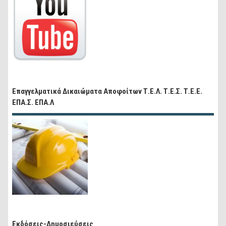
Επαγγελματικά Δικαιώματα Αποφοίτων Τ.Ε.Λ. Τ.Ε.Σ. Τ.Ε.Ε.
ΕΠΑ.Σ. ΕΠΑ.Λ
Εκδόσεις-Δημοσιεύσεις