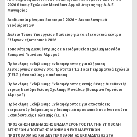
2026 Θέσεις Σχολικών Μονάδων Αρμοδιότητας της Δ.Δ.Ε.
Μαγνησίας
Διαδικασία μόνιμου διορισμού 2026 – Δικαιολογητικά
νεοδιόριστων
Δελτίο Τύπου Υπουργείου Παιδείας για τα εξεταστικά κέντρα
Ελλήνων εξωτερικού 2026
Τοποθέτηση Διευθύντριας σε Νεοϊδρυθείσα Σχολική Μονάδα
Εσπερινό Γυμνάσιο Αλμυρού
Πρόσκληση εκδήλωσης ενδιαφέροντος για πλήρωση
λειτουργικών κενών στα Πρότυπα (Π.Σ.) και Πειραματικά Σχολεία
(ΠΕΙ.Σ.) Θεσσαλίας με απόσπαση
Πρόσκληση Εκδήλωσης Ενδιαφέροντος κενής θέσης Διευθυντή/
ντριας Νεοϊδρυθείσας Σχολικής Μονάδας (Εσπερινό Γυμνάσιο
Αλμυρού)
Πρόσκληση Εκδήλωσης Ενδιαφέροντος για αποσπάσεις
τετραετούς διάρκειας ως διοικητικό προσωπικό στο Ινστιτούτο
Εκπαιδευτικής Πολιτικής (Ι.Ε.Π.)
ΠΡΟΣΚΛΗΣΗ ΕΚΔΗΛΩΣΗΣ ΕΝΔΙΑΦΕΡΟΝΤΟΣ ΓΙΑ ΤΗΝ ΥΠΟΒΟΛΗ
ΑΙΤΗΣΕΩΝ ΑΠΟΣΠΑΣΗΣ ΜΟΝΙΜΩΝ ΕΚΠΑΙΔΕΥΤΙΚΩΝ
ΠΡΩΤΟΒΑΘΜΙΑΣ ΚΑΙ ΔΕΥΤΕΡΟΒΑΘΜΙΑΣ ΕΚΠΑΙΔΕΥΣΗΣ ΣΤΑ