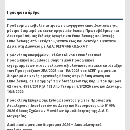
Πρόσφατα άρθρα
Προθεσμία υποβολής αιτήσεων υποψήφιων εκπαιδευτικών για
μόνιμο διορισμό σε κενές οργανικές θέσεις Πρωτοβάθμιας και
Δευτεροβάθμιας Ειδικής Αγωγής και Εκπαίδευσης και Γενικής
Εκπαίδευσης Από Τετάρτη 5/8/2026 έως και Δευτέρα 10/8/2026.
Δείτε στη Διαύγεια με ΑΔΑ: 9ΕΓΨ46ΝΚΠΔ-ΧΨΤ
Πρόσκληση υποψήφιων μελών Ειδικού Εκπαιδευτικού
Προσωπικού και Ειδικού Βοηθητικού Προσωπικού
εγγεγραμμένων στους τελικούς αξιολογικούς πίνακες κατάταξης
των Προκηρύξεων 2ΕΑ/2025 και 1ΕΑ/2025 του ΑΣΕΠ για μόνιμο
διορισμό σε κενές οργανικές θέσεις στην Ειδική Αγωγή και
Εκπαίδευση, σε εφαρμογή των διατάξεων της παρ. 3 του άρθρου
62 του ν. 4589/2019 (Α΄13) Από Τετάρτη 5/8/2026 έως και Δευτέρα
10/8/2026
Πρόσκληση Εκδήλωσης Ενδιαφέροντος για την Προσωρινή
Αναπλήρωση Διευθυντών σε Δυνητικά Κενούμενες από 01/09/
2026 Θέσεις Σχολικών Μονάδων Αρμοδιότητας της Δ.Δ.Ε.
Μαγνησίας
Διαδικασία μόνιμου διορισμού 2026 – Δικαιολογητικά
νεοδιόριστων