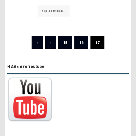
περισσότερα....
«
‹
15
16
17
Η ΔΔΕ στο Youtube