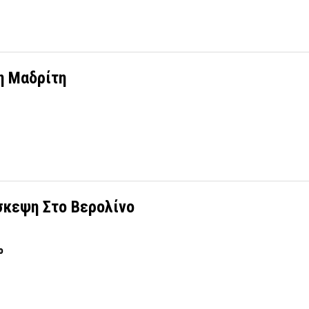
η Μαδρίτη
σκεψη Στο Βερολίνο
ο