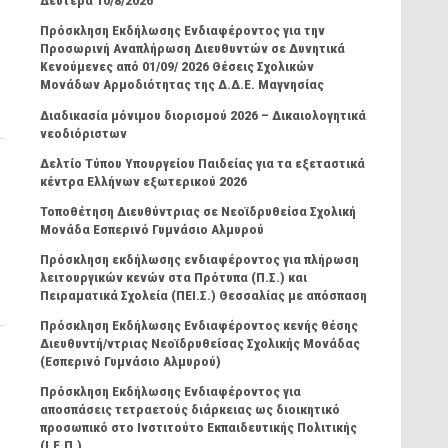
Δευτέρα 10/8/2026
Πρόσκληση Εκδήλωσης Ενδιαφέροντος για την
Προσωρινή Αναπλήρωση Διευθυντών σε Δυνητικά
Κενούμενες από 01/09/ 2026 Θέσεις Σχολικών
Μονάδων Αρμοδιότητας της Δ.Δ.Ε. Μαγνησίας
Διαδικασία μόνιμου διορισμού 2026 – Δικαιολογητικά
νεοδιόριστων
Δελτίο Τύπου Υπουργείου Παιδείας για τα εξεταστικά
κέντρα Ελλήνων εξωτερικού 2026
Τοποθέτηση Διευθύντριας σε Νεοϊδρυθείσα Σχολική
Μονάδα Εσπερινό Γυμνάσιο Αλμυρού
Πρόσκληση εκδήλωσης ενδιαφέροντος για πλήρωση
λειτουργικών κενών στα Πρότυπα (Π.Σ.) και
Πειραματικά Σχολεία (ΠΕΙ.Σ.) Θεσσαλίας με απόσπαση
Πρόσκληση Εκδήλωσης Ενδιαφέροντος κενής θέσης
Διευθυντή/ντριας Νεοϊδρυθείσας Σχολικής Μονάδας
(Εσπερινό Γυμνάσιο Αλμυρού)
Πρόσκληση Εκδήλωσης Ενδιαφέροντος για
αποσπάσεις τετραετούς διάρκειας ως διοικητικό
προσωπικό στο Ινστιτούτο Εκπαιδευτικής Πολιτικής
(Ι.Ε.Π.)