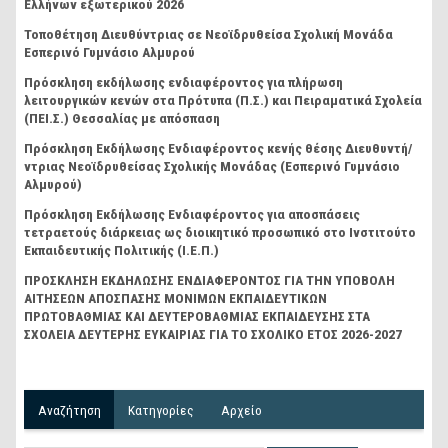
Ελλήνων εξωτερικού 2026
Τοποθέτηση Διευθύντριας σε Νεοϊδρυθείσα Σχολική Μονάδα
Εσπερινό Γυμνάσιο Αλμυρού
Πρόσκληση εκδήλωσης ενδιαφέροντος για πλήρωση
λειτουργικών κενών στα Πρότυπα (Π.Σ.) και Πειραματικά Σχολεία
(ΠΕΙ.Σ.) Θεσσαλίας με απόσπαση
Πρόσκληση Εκδήλωσης Ενδιαφέροντος κενής θέσης Διευθυντή/
ντριας Νεοϊδρυθείσας Σχολικής Μονάδας (Εσπερινό Γυμνάσιο
Αλμυρού)
Πρόσκληση Εκδήλωσης Ενδιαφέροντος για αποσπάσεις
τετραετούς διάρκειας ως διοικητικό προσωπικό στο Ινστιτούτο
Εκπαιδευτικής Πολιτικής (Ι.Ε.Π.)
ΠΡΟΣΚΛΗΣΗ ΕΚΔΗΛΩΣΗΣ ΕΝΔΙΑΦΕΡΟΝΤΟΣ ΓΙΑ ΤΗΝ ΥΠΟΒΟΛΗ
ΑΙΤΗΣΕΩΝ ΑΠΟΣΠΑΣΗΣ ΜΟΝΙΜΩΝ ΕΚΠΑΙΔΕΥΤΙΚΩΝ
ΠΡΩΤΟΒΑΘΜΙΑΣ ΚΑΙ ΔΕΥΤΕΡΟΒΑΘΜΙΑΣ ΕΚΠΑΙΔΕΥΣΗΣ ΣΤΑ
ΣΧΟΛΕΙΑ ΔΕΥΤΕΡΗΣ ΕΥΚΑΙΡΙΑΣ ΓΙΑ ΤΟ ΣΧΟΛΙΚΟ ΕΤΟΣ 2026-2027
Αναζήτηση
Kατηγορίες
Αρχείο