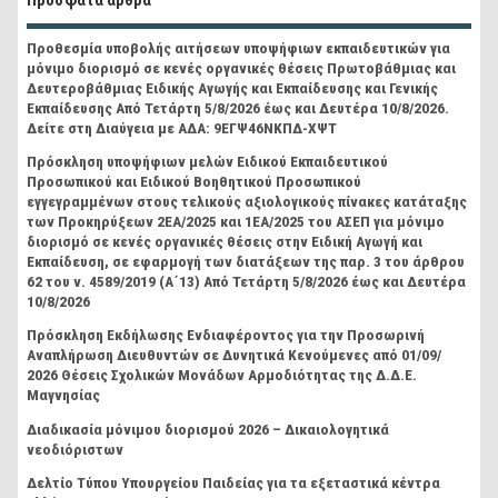
Προθεσμία υποβολής αιτήσεων υποψήφιων εκπαιδευτικών για
μόνιμο διορισμό σε κενές οργανικές θέσεις Πρωτοβάθμιας και
Δευτεροβάθμιας Ειδικής Αγωγής και Εκπαίδευσης και Γενικής
Εκπαίδευσης Από Τετάρτη 5/8/2026 έως και Δευτέρα 10/8/2026.
Δείτε στη Διαύγεια με ΑΔΑ: 9ΕΓΨ46ΝΚΠΔ-ΧΨΤ
Πρόσκληση υποψήφιων μελών Ειδικού Εκπαιδευτικού
Προσωπικού και Ειδικού Βοηθητικού Προσωπικού
εγγεγραμμένων στους τελικούς αξιολογικούς πίνακες κατάταξης
των Προκηρύξεων 2ΕΑ/2025 και 1ΕΑ/2025 του ΑΣΕΠ για μόνιμο
διορισμό σε κενές οργανικές θέσεις στην Ειδική Αγωγή και
Εκπαίδευση, σε εφαρμογή των διατάξεων της παρ. 3 του άρθρου
62 του ν. 4589/2019 (Α΄13) Από Τετάρτη 5/8/2026 έως και Δευτέρα
10/8/2026
Πρόσκληση Εκδήλωσης Ενδιαφέροντος για την Προσωρινή
Αναπλήρωση Διευθυντών σε Δυνητικά Κενούμενες από 01/09/
2026 Θέσεις Σχολικών Μονάδων Αρμοδιότητας της Δ.Δ.Ε.
Μαγνησίας
Διαδικασία μόνιμου διορισμού 2026 – Δικαιολογητικά
νεοδιόριστων
Δελτίο Τύπου Υπουργείου Παιδείας για τα εξεταστικά κέντρα