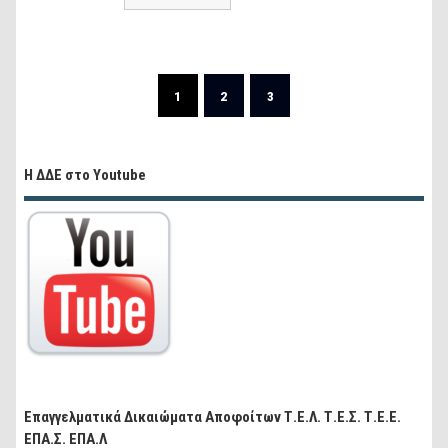
1
2
3
Η ΔΔΕ στο Youtube
Επαγγελματικά Δικαιώματα Αποφοίτων Τ.Ε.Λ. Τ.Ε.Σ. Τ.Ε.Ε.
ΕΠΑ.Σ. ΕΠΑ.Λ