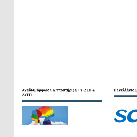
Αναδιαμόρφωση & Υποστήριξη ΤΥ-ΖΕΠ &
Πανελλήνιο Σ
ΔΥΕΠ