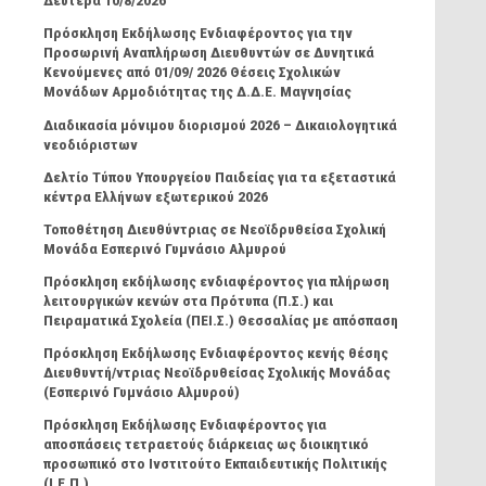
Δευτέρα 10/8/2026
Πρόσκληση Εκδήλωσης Ενδιαφέροντος για την
Προσωρινή Αναπλήρωση Διευθυντών σε Δυνητικά
Κενούμενες από 01/09/ 2026 Θέσεις Σχολικών
Μονάδων Αρμοδιότητας της Δ.Δ.Ε. Μαγνησίας
Διαδικασία μόνιμου διορισμού 2026 – Δικαιολογητικά
νεοδιόριστων
Δελτίο Τύπου Υπουργείου Παιδείας για τα εξεταστικά
κέντρα Ελλήνων εξωτερικού 2026
Τοποθέτηση Διευθύντριας σε Νεοϊδρυθείσα Σχολική
Μονάδα Εσπερινό Γυμνάσιο Αλμυρού
Πρόσκληση εκδήλωσης ενδιαφέροντος για πλήρωση
λειτουργικών κενών στα Πρότυπα (Π.Σ.) και
Πειραματικά Σχολεία (ΠΕΙ.Σ.) Θεσσαλίας με απόσπαση
Πρόσκληση Εκδήλωσης Ενδιαφέροντος κενής θέσης
Διευθυντή/ντριας Νεοϊδρυθείσας Σχολικής Μονάδας
(Εσπερινό Γυμνάσιο Αλμυρού)
Πρόσκληση Εκδήλωσης Ενδιαφέροντος για
αποσπάσεις τετραετούς διάρκειας ως διοικητικό
προσωπικό στο Ινστιτούτο Εκπαιδευτικής Πολιτικής
(Ι.Ε.Π.)