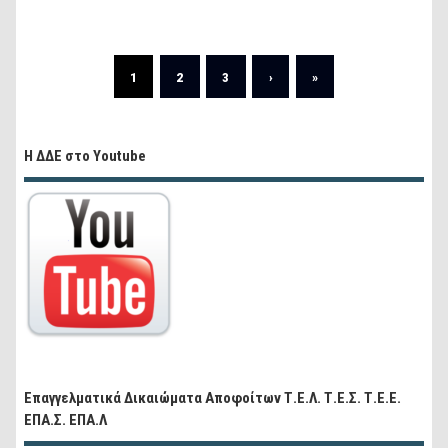
1
2
3
›
»
Η ΔΔΕ στο Youtube
Επαγγελματικά Δικαιώματα Αποφοίτων Τ.Ε.Λ. Τ.Ε.Σ. Τ.Ε.Ε.
ΕΠΑ.Σ. ΕΠΑ.Λ