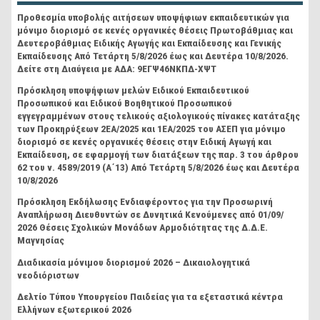
Προθεσμία υποβολής αιτήσεων υποψήφιων εκπαιδευτικών για
μόνιμο διορισμό σε κενές οργανικές θέσεις Πρωτοβάθμιας και
Δευτεροβάθμιας Ειδικής Αγωγής και Εκπαίδευσης και Γενικής
Εκπαίδευσης Από Τετάρτη 5/8/2026 έως και Δευτέρα 10/8/2026.
Δείτε στη Διαύγεια με ΑΔΑ: 9ΕΓΨ46ΝΚΠΔ-ΧΨΤ
Πρόσκληση υποψήφιων μελών Ειδικού Εκπαιδευτικού
Προσωπικού και Ειδικού Βοηθητικού Προσωπικού
εγγεγραμμένων στους τελικούς αξιολογικούς πίνακες κατάταξης
των Προκηρύξεων 2ΕΑ/2025 και 1ΕΑ/2025 του ΑΣΕΠ για μόνιμο
διορισμό σε κενές οργανικές θέσεις στην Ειδική Αγωγή και
Εκπαίδευση, σε εφαρμογή των διατάξεων της παρ. 3 του άρθρου
62 του ν. 4589/2019 (Α΄13) Από Τετάρτη 5/8/2026 έως και Δευτέρα
10/8/2026
Πρόσκληση Εκδήλωσης Ενδιαφέροντος για την Προσωρινή
Αναπλήρωση Διευθυντών σε Δυνητικά Κενούμενες από 01/09/
2026 Θέσεις Σχολικών Μονάδων Αρμοδιότητας της Δ.Δ.Ε.
Μαγνησίας
Διαδικασία μόνιμου διορισμού 2026 – Δικαιολογητικά
νεοδιόριστων
Δελτίο Τύπου Υπουργείου Παιδείας για τα εξεταστικά κέντρα
Ελλήνων εξωτερικού 2026